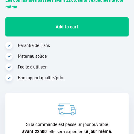
Les commandes passées avant 22:00, seront expédiées le jour
même
Add to cart
Garantie de 5 ans
Matériau solide
Facile à utiliser
Bon rapport qualité/prix
Si la commande est passé un jour ouvrable
La
avant 22h00
, elle sera expédiée
le jour même.
gara