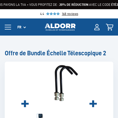
 PAYONS LA TVA • VOUS PROFITEZ DE :
20% DE RÉDUCTION
AVEC LE CODE
ÉTÉ2
4.4
168 reviews
Offre de Bundle Échelle Télescopique 2