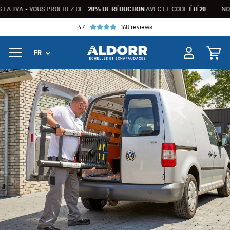
VA • VOUS PROFITEZ DE :
20% DE RÉDUCTION
AVEC LE CODE
ÉTÉ20
NOUS PA
4.4
168 reviews